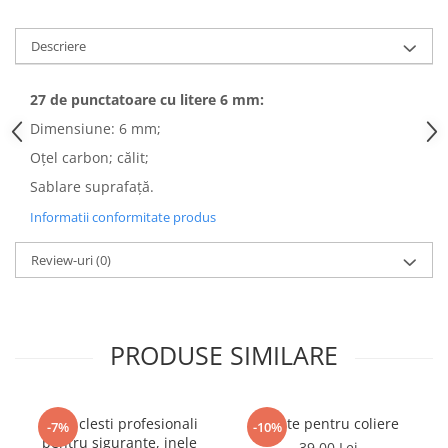
Descriere
27 de punctatoare cu litere 6 mm:
Dimensiune: 6 mm;
Oțel carbon; călit;
Sablare suprafață.
Informatii conformitate produs
Review-uri
(0)
PRODUSE SIMILARE
Set 4 clesti profesionali
Cleste pentru coliere
-7%
-10%
pentru sigurante, inele
39,00 Lei