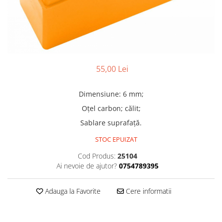
Truse lipit
Drujbe
Scule pentru instalatii
Electrice
Scule pentru taiat
Feronerie
Instrumete masura/accesorii
Motoare universale
Accesorii si consumabile
Unelte casa
Biti si truse biti
55,00 Lei
Unelte gradina
Burghie si truse burghie
Discuri
Dimensiune: 6 mm;
Pile si raspile
Oțel carbon; călit;
Dalti si spituri
Sablare suprafață.
Alte unelte si accesorii
STOC EPUIZAT
Cod Produs:
25104
Ai nevoie de ajutor?
0754789395
Adauga la Favorite
Cere informatii