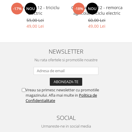
Camera 3.75-12 - triciclu
Camera 4.00-12 - remorca
-17%
NOU
-18%
NOU
electric
agricola, triciclu electric
59,00 Lei
60,00 Lei
49,00 Lei
49,00 Lei
NEWSLETTER
Nu rata ofertele si promotiile noastre
Vreau sa primesc newsletter cu promotiile
magazinului. Afla mai multe in
Politica de
Confidentialitate
SOCIAL
Urmareste-ne in social media