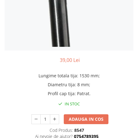
Truse lipit
Drujbe
Scule pentru instalatii
Electrice
Scule pentru taiat
Feronerie
Instrumete masura/accesorii
Motoare universale
Accesorii si consumabile
Unelte casa
Biti si truse biti
Unelte gradina
Burghie si truse burghie
Discuri
39,00 Lei
Pile si raspile
Dalti si spituri
Lungime totala tija: 1530 mm;
Alte unelte si accesorii
Diametru tija: 8 mm;
Profil cap tija: Patrat.
IN STOC
ADAUGA IN COS
Cod Produs:
8547
Ai nevoie de ajutor?
0754789395