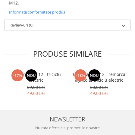
M12.
Informatii conformitate produs
Review-uri
(0)
PRODUSE SIMILARE
Camera 3.75-12 - triciclu
Camera 4.00-12 - remorca
-17%
NOU
-18%
NOU
electric
agricola, triciclu electric
59,00 Lei
60,00 Lei
49,00 Lei
49,00 Lei
NEWSLETTER
Nu rata ofertele si promotiile noastre