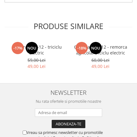
PRODUSE SIMILARE
Camera 3.75-12 - triciclu
Camera 4.00-12 - remorca
-17%
NOU
-18%
NOU
electric
agricola, triciclu electric
59,00 Lei
60,00 Lei
49,00 Lei
49,00 Lei
NEWSLETTER
Nu rata ofertele si promotiile noastre
Vreau sa primesc newsletter cu promotiile