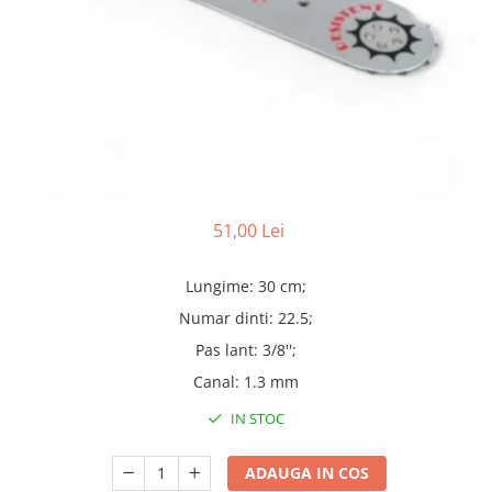
Truse lipit
Drujbe
Scule pentru instalatii
Electrice
Scule pentru taiat
Feronerie
Instrumete masura/accesorii
Motoare universale
Accesorii si consumabile
Unelte casa
Biti si truse biti
Unelte gradina
Burghie si truse burghie
Discuri
51,00 Lei
Pile si raspile
Dalti si spituri
Lungime: 30 cm;
Alte unelte si accesorii
Numar dinti: 22.5;
Pas lant: 3/8'';
Canal: 1.3 mm
IN STOC
ADAUGA IN COS