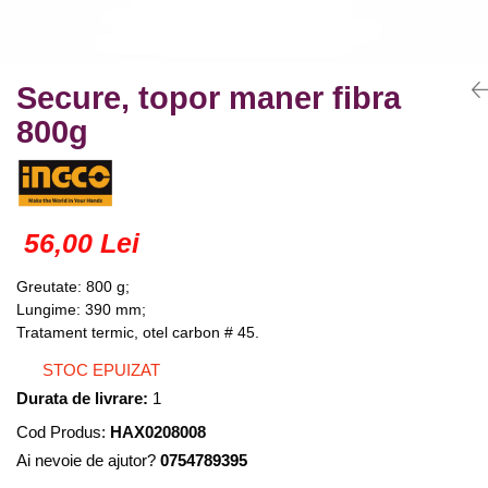
Truse lipit
Drujbe
Scule pentru instalatii
Electrice
Scule pentru taiat
Feronerie
Instrumete masura/accesorii
Secure, topor maner fibra
Motoare universale
Accesorii si consumabile
800g
Unelte casa
Biti si truse biti
Unelte gradina
Burghie si truse burghie
Discuri
Pile si raspile
56,00 Lei
Dalti si spituri
Greutate: 800 g;
Alte unelte si accesorii
Lungime: 390 mm;
Tratament termic, otel carbon # 45.
STOC EPUIZAT
Durata de livrare:
1
Cod Produs:
HAX0208008
Ai nevoie de ajutor?
0754789395