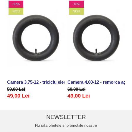
-17%
-18%
NOU
NOU
Camera 3.75-12 - triciclu electric
Camera 4.00-12 - remorca agricol
Ca
59,00 Lei
60,00 Lei
59
49,00 Lei
49,00 Lei
4
NEWSLETTER
Nu rata ofertele si promotiile noastre