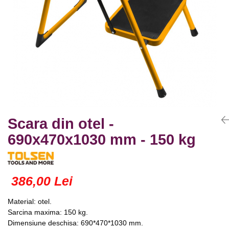
Truse lipit
Drujbe
Scule pentru instalatii
Electrice
Scule pentru taiat
Feronerie
Instrumete masura/accesorii
Motoare universale
Accesorii si consumabile
Unelte casa
Biti si truse biti
Unelte gradina
Burghie si truse burghie
Discuri
Pile si raspile
Scara din otel -
Dalti si spituri
690x470x1030 mm - 150 kg
Alte unelte si accesorii
386,00 Lei
Material: otel.
Sarcina maxima: 150 kg.
Dimensiune deschisa: 690*470*1030 mm.