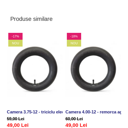
Produse similare
-17%
-18%
NOU
NOU
Camera 3.75-12 - triciclu electric
Camera 4.00-12 - remorca agricol
Ca
59,00 Lei
60,00 Lei
59
49,00 Lei
49,00 Lei
4