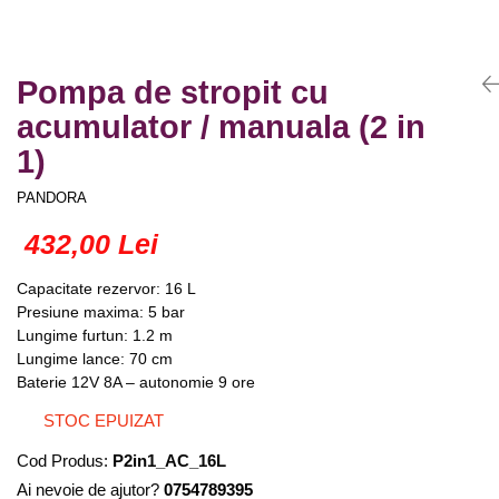
Truse lipit
Drujbe
Scule pentru instalatii
Electrice
Scule pentru taiat
Feronerie
Pompa de stropit cu
Instrumete masura/accesorii
Motoare universale
acumulator / manuala (2 in
Accesorii si consumabile
Unelte casa
1)
Biti si truse biti
Unelte gradina
Burghie si truse burghie
PANDORA
Discuri
432,00 Lei
Pile si raspile
Dalti si spituri
Capacitate rezervor: 16 L
Alte unelte si accesorii
Presiune maxima: 5 bar
Lungime furtun: 1.2 m
Lungime lance: 70 cm
Baterie 12V 8A – autonomie 9 ore
STOC EPUIZAT
Cod Produs:
P2in1_AC_16L
Ai nevoie de ajutor?
0754789395