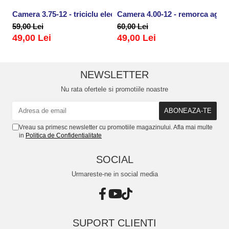
Camera 3.75-12 - triciclu electric
Camera 4.00-12 - remorca agricol
Ca
59,00 Lei
60,00 Lei
59
49,00 Lei
49,00 Lei
4
NEWSLETTER
Nu rata ofertele si promotiile noastre
Vreau sa primesc newsletter cu promotiile magazinului. Afla mai multe
in
Politica de Confidentialitate
SOCIAL
Urmareste-ne in social media
SUPORT CLIENTI