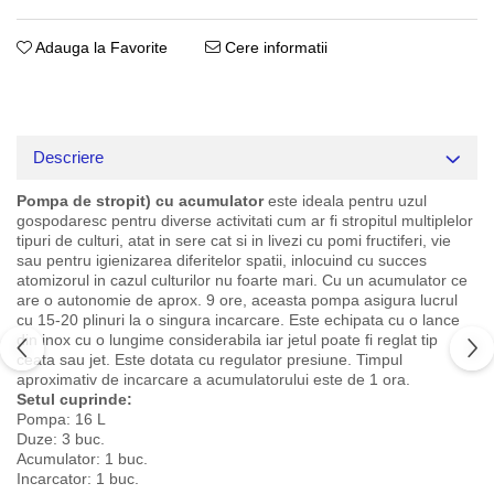
Adauga la Favorite
Cere informatii
Descriere
Pompa de stropit) cu acumulator
este ideala pentru uzul
gospodaresc pentru diverse activitati cum ar fi stropitul multiplelor
tipuri de culturi, atat in sere cat si in livezi cu pomi fructiferi, vie
sau pentru igienizarea diferitelor spatii, inlocuind cu succes
atomizorul in cazul culturilor nu foarte mari. Cu un acumulator ce
are o autonomie de aprox. 9 ore, aceasta pompa asigura lucrul
cu 15-20 plinuri la o singura incarcare. Este echipata cu o lance
din inox cu o lungime considerabila iar jetul poate fi reglat tip
ceata sau jet. Este dotata cu regulator presiune. Timpul
aproximativ de incarcare a acumulatorului este de 1 ora.
Setul cuprinde:
Pompa: 16 L
Duze: 3 buc.
Acumulator: 1 buc.
Incarcator: 1 buc.