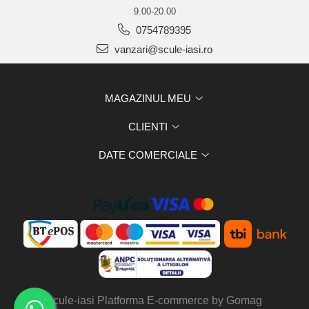
9.00-20.00
0754789395
vanzari@scule-iasi.ro
MAGAZINUL MEU
CLIENTI
DATE COMERCIALE
scule-iasi
Platforma E-commerce by Gomag