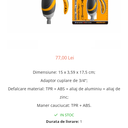
Truse lipit
Drujbe
Scule pentru instalatii
Electrice
Scule pentru taiat
Feronerie
Instrumete masura/accesorii
Motoare universale
Accesorii si consumabile
Unelte casa
Biti si truse biti
Unelte gradina
Burghie si truse burghie
Discuri
77,00 Lei
Pile si raspile
Dalti si spituri
Dimensiune: 15 x 3,59 x 17,5 cm;
Alte unelte si accesorii
Adaptor cuplare de 3/4";
Defalcare material: TPR + ABS + aliaj de aluminiu + aliaj de
zinc;
Maner cauciucat: TPR + ABS.
IN STOC
Durata de livrare:
1