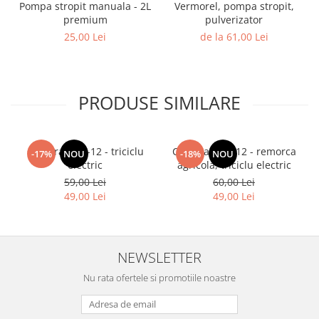
Pompa stropit manuala - 2L
Vermorel, pompa stropit,
premium
pulverizator
25,00 Lei
de la 61,00 Lei
PRODUSE SIMILARE
Camera 3.75-12 - triciclu
Camera 4.00-12 - remorca
-17%
NOU
-18%
NOU
electric
agricola, triciclu electric
59,00 Lei
60,00 Lei
49,00 Lei
49,00 Lei
NEWSLETTER
Nu rata ofertele si promotiile noastre