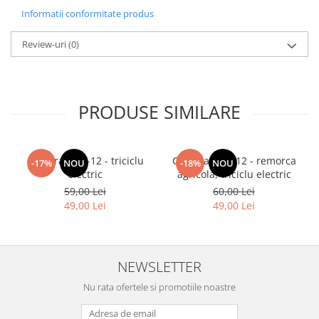
Informatii conformitate produs
Review-uri
(0)
PRODUSE SIMILARE
Camera 3.75-12 - triciclu
Camera 4.00-12 - remorca
-17%
NOU
-18%
NOU
electric
agricola, triciclu electric
59,00 Lei
60,00 Lei
49,00 Lei
49,00 Lei
NEWSLETTER
Nu rata ofertele si promotiile noastre