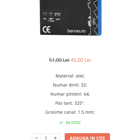
Truse lipit
Drujbe
Scule pentru instalatii
Electrice
Scule pentru taiat
Feronerie
Instrumete masura/accesorii
Motoare universale
Accesorii si consumabile
Unelte casa
Biti si truse biti
Unelte gradina
Burghie si truse burghie
Discuri
51,00 Lei
45,00 Lei
Pile si raspile
Dalti si spituri
Material: otel;
Numar dinti: 32;
Alte unelte si accesorii
Numar pinteni: 64;
Pas lant: 325".
Grosime canal: 1.5 mm;
IN STOC
ADAUGA IN COS