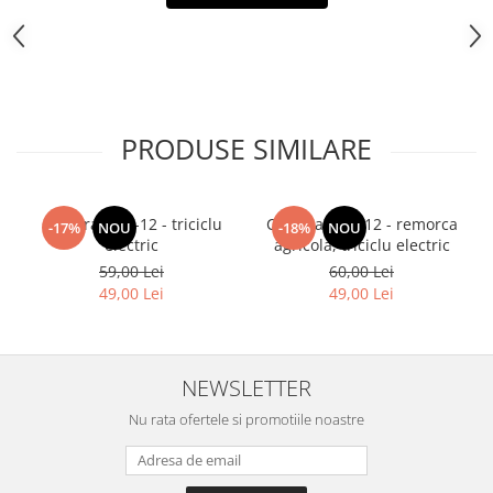
PRODUSE SIMILARE
Camera 3.75-12 - triciclu
Camera 4.00-12 - remorca
-17%
NOU
-18%
NOU
electric
agricola, triciclu electric
59,00 Lei
60,00 Lei
49,00 Lei
49,00 Lei
NEWSLETTER
Nu rata ofertele si promotiile noastre