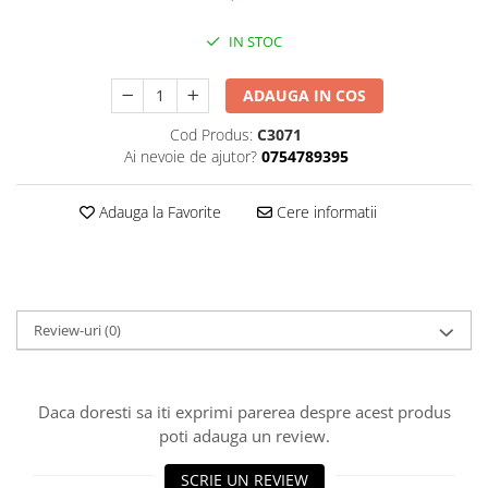
Truse lipit
Drujbe
Scule pentru instalatii
Electrice
IN STOC
Scule pentru taiat
Feronerie
Instrumete masura/accesorii
ADAUGA IN COS
Motoare universale
Accesorii si consumabile
Cod Produs:
C3071
Unelte casa
Biti si truse biti
Ai nevoie de ajutor?
0754789395
Unelte gradina
Burghie si truse burghie
Discuri
Adauga la Favorite
Cere informatii
Pile si raspile
Dalti si spituri
Alte unelte si accesorii
Review-uri
(0)
Daca doresti sa iti exprimi parerea despre acest produs
poti adauga un review.
SCRIE UN REVIEW