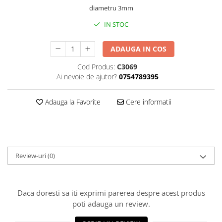
Truse lipit
Drujbe
Scule pentru instalatii
diametru 3mm
Electrice
Scule pentru taiat
IN STOC
Feronerie
Instrumete masura/accesorii
Motoare universale
ADAUGA IN COS
Accesorii si consumabile
Unelte casa
Cod Produs:
C3069
Biti si truse biti
Ai nevoie de ajutor?
0754789395
Unelte gradina
Burghie si truse burghie
Discuri
Adauga la Favorite
Cere informatii
Pile si raspile
Dalti si spituri
Alte unelte si accesorii
Review-uri
(0)
Daca doresti sa iti exprimi parerea despre acest produs
poti adauga un review.