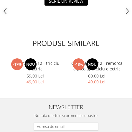
SCRIE UN REVIEW
PRODUSE SIMILARE
Camera 3.75-12 - triciclu
Camera 4.00-12 - remorca
-17%
NOU
-18%
NOU
electric
agricola, triciclu electric
59,00 Lei
60,00 Lei
49,00 Lei
49,00 Lei
NEWSLETTER
Nu rata ofertele si promotiile noastre