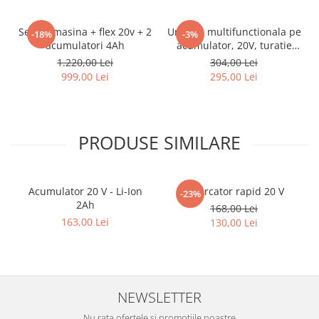
Set bormasina + flex 20v + 2
Unealta multifunctionala pe
-18%
-3%
acumulatori 4Ah
acumulator, 20V, turatie
variabila
1.220,00 Lei
304,00 Lei
999,00 Lei
295,00 Lei
PRODUSE SIMILARE
Acumulator 20 V - Li-Ion
Incarcator rapid 20 V
-23%
2Ah
168,00 Lei
163,00 Lei
130,00 Lei
NEWSLETTER
Nu rata ofertele si promotiile noastre