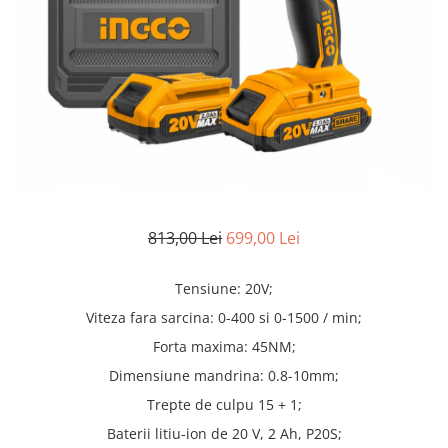
Truse lipit
Drujbe
Scule pentru instalatii
Electrice
Scule pentru taiat
Feronerie
Instrumete masura/accesorii
Motoare universale
Accesorii si consumabile
Unelte casa
Biti si truse biti
Unelte gradina
Burghie si truse burghie
Discuri
Pile si raspile
813,00 Lei
699,00 Lei
Dalti si spituri
Alte unelte si accesorii
Tensiune: 20V;
Viteza fara sarcina: 0-400 si 0-1500 / min;
Forta maxima: 45NM;
Dimensiune mandrina: 0.8-10mm;
Trepte de culpu 15 + 1;
Baterii litiu-ion de 20 V, 2 Ah, P20S;