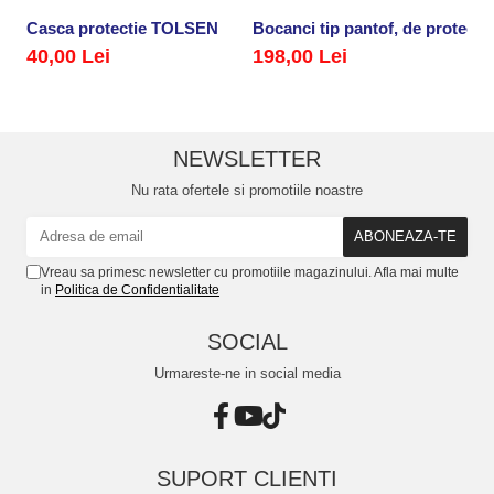
Casca protectie TOLSEN
Bocanci tip pantof, de protectie
Ma
40,00 Lei
198,00 Lei
2
NEWSLETTER
Nu rata ofertele si promotiile noastre
Vreau sa primesc newsletter cu promotiile magazinului. Afla mai multe
in
Politica de Confidentialitate
SOCIAL
Urmareste-ne in social media
SUPORT CLIENTI