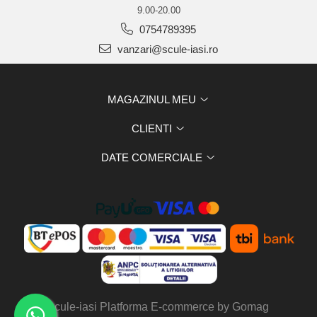
9.00-20.00
0754789395
vanzari@scule-iasi.ro
MAGAZINUL MEU
CLIENTI
DATE COMERCIALE
scule-iasi
Platforma E-commerce by Gomag