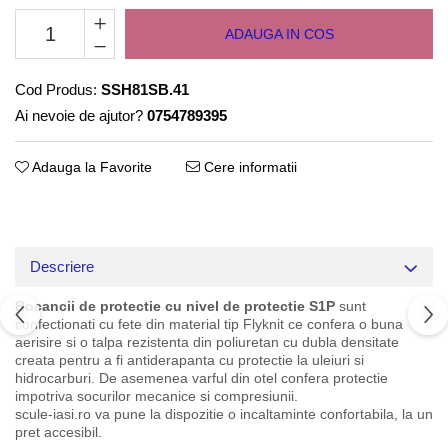
ADAUGA IN COS
Cod Produs:
SSH81SB.41
Ai nevoie de ajutor?
0754789395
Adauga la Favorite
Cere informatii
Descriere
Bocancii de protectie cu nivel de protectie S1P
sunt
confectionati cu fete din material tip Flyknit ce confera o buna
aerisire si o talpa rezistenta din poliuretan cu dubla densitate
creata pentru a fi antiderapanta cu protectie la uleiuri si
hidrocarburi. De asemenea varful din otel confera protectie
impotriva socurilor mecanice si compresiunii.
scule-iasi.ro va pune la dispozitie o incaltaminte confortabila, la un
pret accesibil.