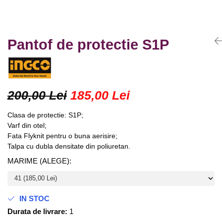
Truse lipit
Drujbe
Scule pentru instalatii
Electrice
Scule pentru taiat
Feronerie
Instrumete masura/accesorii
Pantof de protectie S1P
Motoare universale
Accesorii si consumabile
Unelte casa
Biti si truse biti
Unelte gradina
Burghie si truse burghie
200,00 Lei
185,00 Lei
Discuri
Pile si raspile
Clasa de protectie: S1P;
Dalti si spituri
Varf din otel;
Alte unelte si accesorii
Fata Flyknit pentru o buna aerisire;
Talpa cu dubla densitate din poliuretan.
MARIME (ALEGE)
:
IN STOC
Durata de livrare:
1