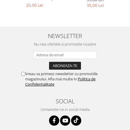
alte utilaje
25,00 Lei
35,00 Lei
NEWSLETTER
Nu rata ofertele si promotiile noastre
Vreau sa primesc newsletter cu promotiile
magazinului. Afla mai multe in
Politica de
Confidentialitate
SOCIAL
Urmareste-ne in social media