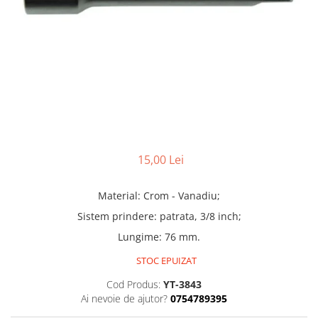
Truse lipit
Drujbe
Scule pentru instalatii
Electrice
Scule pentru taiat
Feronerie
Instrumete masura/accesorii
Motoare universale
Accesorii si consumabile
Unelte casa
Biti si truse biti
Unelte gradina
Burghie si truse burghie
Discuri
Pile si raspile
15,00 Lei
Dalti si spituri
Alte unelte si accesorii
Material: Crom - Vanadiu;
Sistem prindere: patrata, 3/8 inch;
Lungime: 76 mm.
STOC EPUIZAT
Cod Produs:
YT-3843
Ai nevoie de ajutor?
0754789395