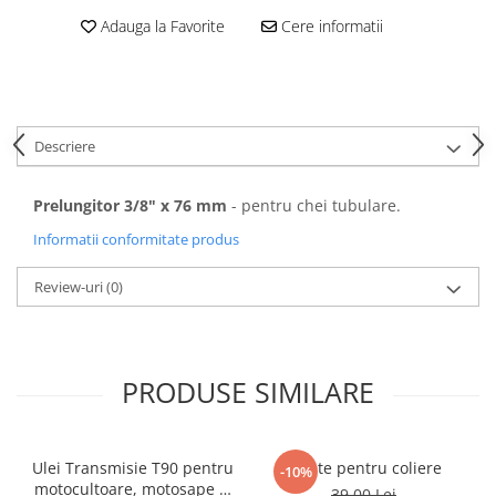
Adauga la Favorite
Cere informatii
Descriere
Prelungitor 3/8" x 76 mm
- pentru chei tubulare.
Informatii conformitate produs
Review-uri
(0)
PRODUSE SIMILARE
Ulei Transmisie T90 pentru
Cleste pentru coliere
-10%
motocultoare, motosape si
39,00 Lei