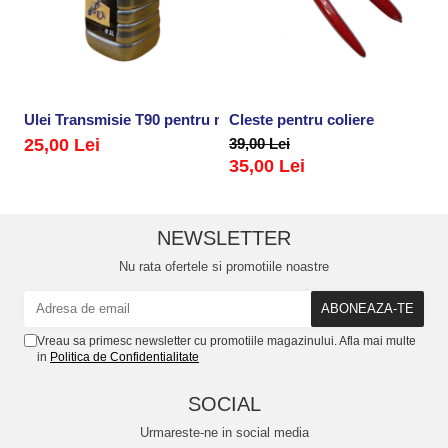
Ulei Transmisie T90 pentru motocultoare, motosape si alte uti
Cleste pentru coliere
Ch
25,00 Lei
39,00 Lei
4
35,00 Lei
NEWSLETTER
Nu rata ofertele si promotiile noastre
Vreau sa primesc newsletter cu promotiile magazinului. Afla mai multe
in
Politica de Confidentialitate
SOCIAL
Urmareste-ne in social media