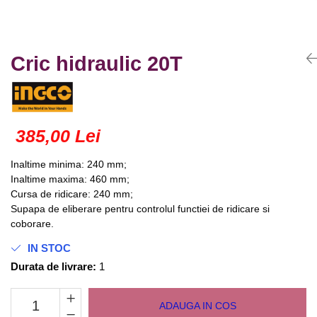
Truse lipit
Drujbe
Scule pentru instalatii
Electrice
Scule pentru taiat
Feronerie
Instrumete masura/accesorii
Cric hidraulic 20T
Motoare universale
Accesorii si consumabile
Unelte casa
Biti si truse biti
Unelte gradina
Burghie si truse burghie
385,00 Lei
Discuri
Pile si raspile
Inaltime minima: 240 mm;
Dalti si spituri
Inaltime maxima: 460 mm;
Alte unelte si accesorii
Cursa de ridicare: 240 mm;
Supapa de eliberare pentru controlul functiei de ridicare si
coborare.
IN STOC
Durata de livrare:
1
ADAUGA IN COS