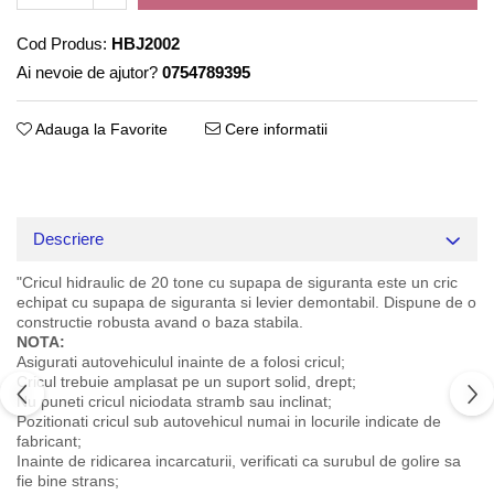
Cod Produs:
HBJ2002
Ai nevoie de ajutor?
0754789395
Adauga la Favorite
Cere informatii
Descriere
"Cricul hidraulic de 20 tone cu supapa de siguranta este un cric
echipat cu supapa de siguranta si levier demontabil. Dispune de o
constructie robusta avand o baza stabila.
NOTA:
Asigurati autovehiculul inainte de a folosi cricul;
Cricul trebuie amplasat pe un suport solid, drept;
Nu puneti cricul niciodata stramb sau inclinat;
Pozitionati cricul sub autovehicul numai in locurile indicate de
fabricant;
Inainte de ridicarea incarcaturii, verificati ca surubul de golire sa
fie bine strans;