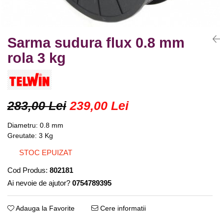
Truse lipit
Drujbe
Scule pentru instalatii
Electrice
Scule pentru taiat
Feronerie
Instrumete masura/accesorii
Sarma sudura flux 0.8 mm
Motoare universale
Accesorii si consumabile
rola 3 kg
Unelte casa
Biti si truse biti
Unelte gradina
Burghie si truse burghie
Discuri
283,00 Lei
239,00 Lei
Pile si raspile
Dalti si spituri
Diametru: 0.8 mm
Alte unelte si accesorii
Greutate: 3 Kg
STOC EPUIZAT
Cod Produs:
802181
Ai nevoie de ajutor?
0754789395
Adauga la Favorite
Cere informatii