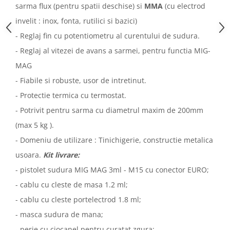
sarma flux (pentru spatii deschise) si
MMA
(cu electrod
invelit : inox, fonta, rutilici si bazici)
- Reglaj fin cu potentiometru al curentului de sudura.
- Reglaj al vitezei de avans a sarmei, pentru functia MIG-
MAG
- Fiabile si robuste, usor de intretinut.
- Protectie termica cu termostat.
- Potrivit pentru sarma cu diametrul maxim de 200mm
(max 5 kg ).
- Domeniu de utilizare : Tinichigerie, constructie metalica
usoara.
Kit livrare:
- pistolet sudura MIG MAG 3ml - M15 cu conector EURO;
- cablu cu cleste de masa 1.2 ml;
- cablu cu cleste portelectrod 1.8 ml;
- masca sudura de mana;
- perie cu ciocanel pentru curatat zgura;