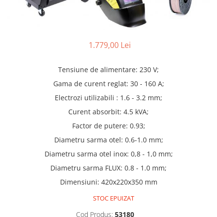
Truse lipit
Drujbe
Scule pentru instalatii
Electrice
Scule pentru taiat
Feronerie
Instrumete masura/accesorii
1.779,00 Lei
Motoare universale
Accesorii si consumabile
Unelte casa
Biti si truse biti
Tensiune de alimentare: 230 V;
Unelte gradina
Burghie si truse burghie
Gama de curent reglat: 30 - 160 A;
Discuri
Electrozi utilizabili : 1.6 - 3.2 mm;
Pile si raspile
Curent absorbit: 4.5 kVA;
Dalti si spituri
Factor de putere: 0.93;
Alte unelte si accesorii
Diametru sarma otel: 0.6-1.0 mm;
Diametru sarma otel inox: 0,8 - 1,0 mm;
Diametru sarma FLUX: 0.8 - 1.0 mm;
Dimensiuni: 420x220x350 mm
STOC EPUIZAT
Cod Produs:
53180