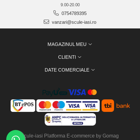
9.00-20.00
0754789395
vanzari@scule-iasi.ro
MAGAZINUL MEU
CLIENTI
DATE COMERCIALE
scule-iasi
Platforma E-commerce by Gomag