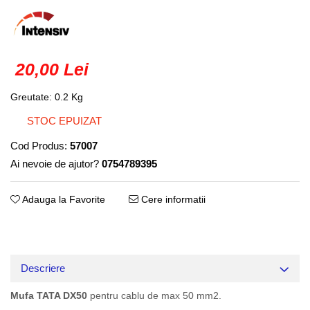
Truse lipit
Drujbe
Scule pentru instalatii
Electrice
Scule pentru taiat
Feronerie
Instrumete masura/accesorii
20,00 Lei
Motoare universale
Accesorii si consumabile
Unelte casa
Biti si truse biti
Greutate: 0.2 Kg
Unelte gradina
Burghie si truse burghie
STOC EPUIZAT
Discuri
Cod Produs:
57007
Pile si raspile
Ai nevoie de ajutor?
0754789395
Dalti si spituri
Alte unelte si accesorii
Adauga la Favorite
Cere informatii
Descriere
Mufa TATA DX50
pentru cablu de max 50 mm2.