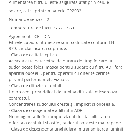
Alimentarea filtrului este asigurata atat prin celule
solare, cat si printr-o baterie CR2032.
Numar de senzori: 2
Temperatura de lucru : -5 / + 55 C
Agreement - CE - DIN
Filtrele cu autointunecare sunt codificate conform EN
379, iar clasificarea cuprinde:
· Clasa de calitate optica
Aceasta este determina de durata de timp în care un
sudor poate folosi masca pentru sudare cu filtru ADF fara
aparitia oboselii, pentru operatii cu diferite cerinte
privind performantele vizuale.
· Clasa de difuzie a luminii
Un procent prea ridicat de lumina difuzata micsoreaza
contrastul.
Concentrarea sudorului creste și, implicit si oboseala.
· Clasa de omogenitate a filtrului ADF
Neomogenitatile în campul vizual duc la solicitarea
diferita a ochiului și astfel, sudorul oboseste mai repede.
· Clasa de dependenta unghiulara in transmiterea luminii