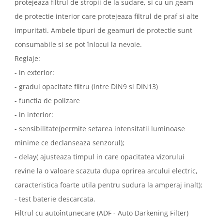
protejeaza filtrul de stropii de la sudare, si cu un geam
de protectie interior care protejeaza filtrul de praf si alte
impuritati. Ambele tipuri de geamuri de protectie sunt
consumabile si se pot înlocui la nevoie.
Reglaje:
- in exterior:
- gradul opacitate filtru (intre DIN9 si DIN13)
- functia de polizare
- in interior:
- sensibilitate(permite setarea intensitatii luminoase
minime ce declanseaza senzorul);
- delay( ajusteaza timpul in care opacitatea vizorului
revine la o valoare scazuta dupa oprirea arcului electric,
caracteristica foarte utila pentru sudura la amperaj inalt);
- test baterie descarcata.
Filtrul cu autoîntunecare (ADF - Auto Darkening Filter)