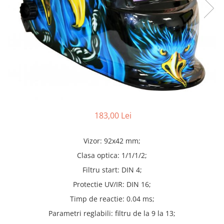
Truse lipit
Drujbe
Scule pentru instalatii
Electrice
Scule pentru taiat
Feronerie
Instrumete masura/accesorii
Motoare universale
Accesorii si consumabile
Unelte casa
Biti si truse biti
Unelte gradina
Burghie si truse burghie
Discuri
Pile si raspile
183,00 Lei
Dalti si spituri
Alte unelte si accesorii
Vizor: 92x42 mm;
Clasa optica: 1/1/1/2;
Filtru start: DIN 4;
Protectie UV/IR: DIN 16;
Timp de reactie: 0.04 ms;
Parametri reglabili: filtru de la 9 la 13;