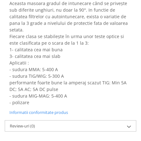
Aceasta masoara gradul de intunecare când se privește
sub diferite unghiuri, nu doar la 90°. In functie de
calitatea filtrelor cu autointunecare, exista o variatie de
pana la 3 grade a nivelului de protectie fata de valoarea
setata.
Fiecare clasa se stabilește în urma unor teste optice si
este clasificata pe o scara de la 1 la 3:
1- calitatea cea mai buna
3- calitatea cea mai slab
Aplicatii :
- sudura MMA: 5-400 A
- sudura TIG/WIG: 5-300 A
performante foarte bune la amperaj scazut TIG: Min 5A
DC; 5A AC; 5A DC pulse
- sudura MIG-MAG: 5-400 A
- polizare
Informatii conformitate produs
Review-uri
(0)