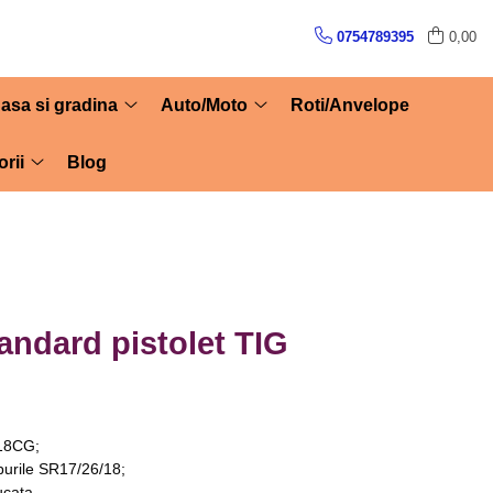
0754789395
0,00
asa si gradina
Auto/Moto
Roti/Anvelope
rii
Blog
tandard pistolet TIG
 18CG;
ipurile SR17/26/18;
ucata.