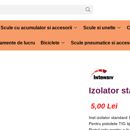
Scule cu acumulator si accesorii
Scule si unelte
C
amente de lucru
Biciclete
Scule pneumatice si acceso
Izolator s
5,00 Lei
Inel izolator standard
Pentru pistolete TIG t
Pretul este pentru o b