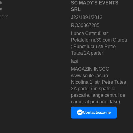
a
SC MADY'S EVENTS
ur
SRL
selor
J22/1891/2012
RO30867285
Lunca Cetatuii str.
Petalelor nr.39 com Ciurea
; Punct lucru str Petre
Tutea 2A parter
Iasi
MAGAZIN INGCO
www.scule-iasi.ro
Nicolina 1, str. Petre Tutea
2A parter ( in spate la
pescarie, langa centrul de
cartier al primariei Iasi )
Contacteaza-ne