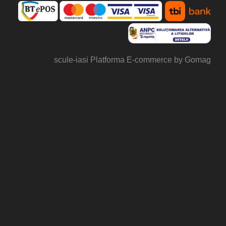
scule-iasi
Platforma E-commerce by Gomag