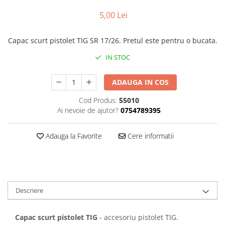
Truse lipit
Drujbe
Scule pentru instalatii
5,00 Lei
Electrice
Scule pentru taiat
Feronerie
Instrumete masura/accesorii
Capac scurt pistolet TIG SR 17/26. Pretul este pentru o bucata.
Motoare universale
Accesorii si consumabile
IN STOC
Unelte casa
Biti si truse biti
Unelte gradina
ADAUGA IN COS
Burghie si truse burghie
Discuri
Cod Produs:
55010
Pile si raspile
Ai nevoie de ajutor?
0754789395
Dalti si spituri
Adauga la Favorite
Cere informatii
Alte unelte si accesorii
Descriere
Capac scurt pistolet TIG
- accesoriu pistolet TIG.