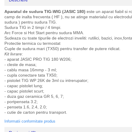
Aparatul de sudura TIG-WIG (JASIC 180)
este un aparat fiabil si 
camp de inalta frecventa ( HF ), nu se atinge materialul cu electrodu
sudura ) pentru sudura TIG.
Sudura TIG in 2 timpi / 4 timpi.
Arc Force si Hot Start pentru sudura MMA.
Sudeaza cu toate tipurile de electrozi inveliti: rutilici, bazici, inox,font
Protectie termica cu termostat
Cuple de sudura mari (TX50) pentru transfer de putere ridicat.
Kit livrare:
- aparat JASIC PRO TIG 180 W206;
- cleste de masa;
- cablu masa 16mmp - 3 ml;
- cupla conectare tata TX50;
- pistolet TIG WP 26K de 3ml cu intrerupator;
- capac pistolet lung;
- capac pistolet scurt;
- duza gaz ceramica GR 5, 6, 7;
- portpenseta 3.2;
- penseta 1.6, 2.4, 2.0;
- cutie de carton pentru transport.
Informatii conformitate produs