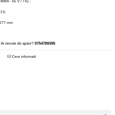
/ MMA - 65 V / TIG ;
21S;
x277 mm
Ai nevoie de ajutor?
0754789395
Cere informatii