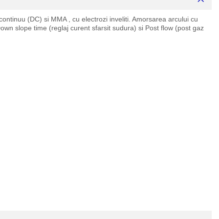
continuu (DC) si MMA , cu electrozi inveliti. Amorsarea arcului cu
wn slope time (reglaj curent sfarsit sudura) si Post flow (post gaz