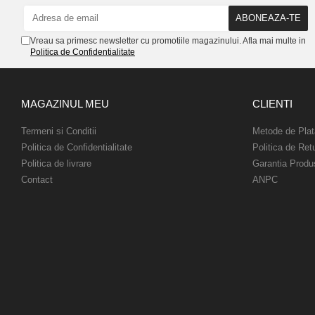
Vreau sa primesc newsletter cu promotiile magazinului. Afla mai multe in
Politica de Confidentialitate
MAGAZINUL MEU
CLIENTI
Termeni si Conditii
Metode de Plat
Politica de Confidentialitate
Politica de Ret
Politica de livrare
Garantia Produ
Contact
ANPC