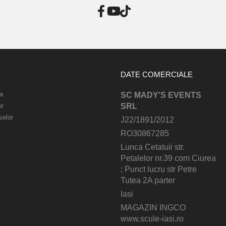
DATE COMERCIALE
a
SC MADY'S EVENTS
ur
SRL
selor
J22/1891/2012
RO30867285
Lunca Cetatuii str.
Petalelor nr.39 com Ciurea
; Punct lucru str Petre
Tutea 2A parter
Iasi
MAGAZIN INGCO
www.scule-iasi.ro