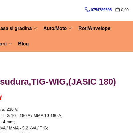
0754789395
0,00
asa si gradina
Auto/Moto
Roti/Anvelope
rii
Blog
 sudura,TIG-WIG,(JASIC 180)
i
re: 230 V;
: TIG 10 - 180 A / MMA 10-160 A;
6 - 4 mm;
kVA / MMA - 5.2 kVA / TIG;