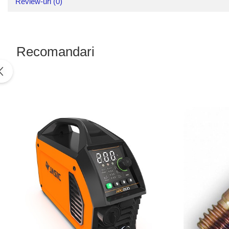
Review-uri
(0)
Recomandari