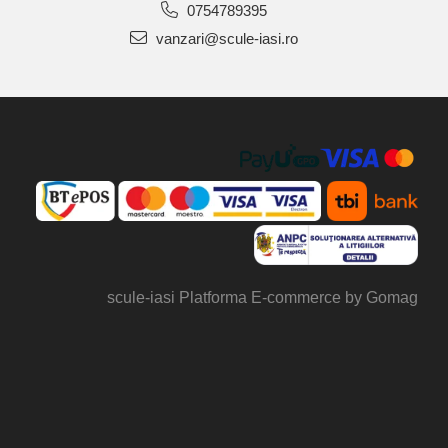
0754789395
vanzari@scule-iasi.ro
scule-iasi
Platforma E-commerce by Gomag