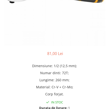
Truse lipit
Drujbe
Scule pentru instalatii
Electrice
Scule pentru taiat
Feronerie
Instrumete masura/accesorii
Motoare universale
Accesorii si consumabile
Unelte casa
Biti si truse biti
Unelte gradina
Burghie si truse burghie
Discuri
Pile si raspile
81,00 Lei
Dalti si spituri
Dimensiune: 1/2 (12,5 mm);
Alte unelte si accesorii
Numar dinti: 72T;
Lungime: 260 mm;
Material: Cr-V + Cr-Mo;
Corp forjat.
IN STOC
Durata de livrare:
1