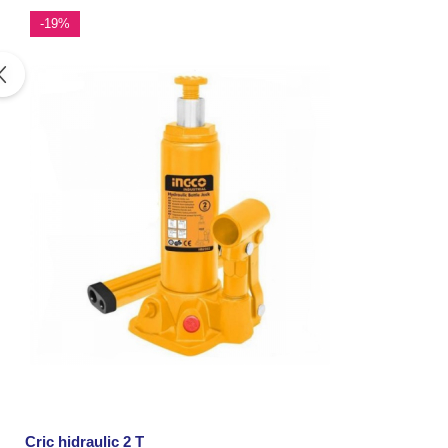
-19%
Cric hidraulic 2 T