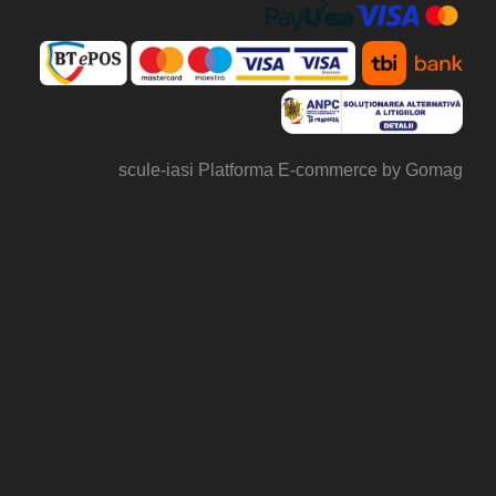
scule-iasi
Platforma E-commerce by Gomag