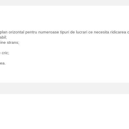
n plan orizontal pentru numeroase tipuri de lucrari ce necesita ridicarea o
bil;
bine strans;
 cric;
rea.