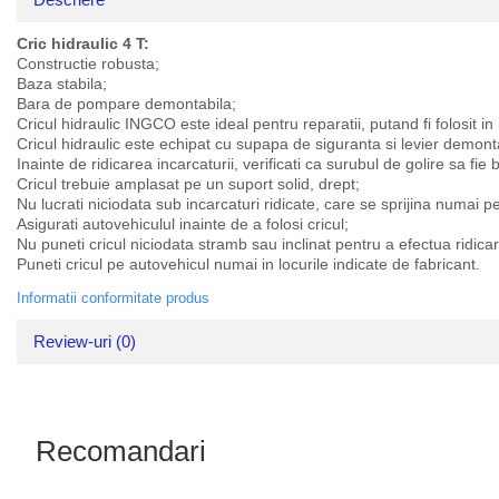
Cric hidraulic 4 T:
Constructie robusta;
Baza stabila;
Bara de pompare demontabila;
Cricul hidraulic INGCO este ideal pentru reparatii, putand fi folosit i
Cricul hidraulic este echipat cu supapa de siguranta si levier demonta
Inainte de ridicarea incarcaturii, verificati ca surubul de golire sa fie 
Cricul trebuie amplasat pe un suport solid, drept;
Nu lucrati niciodata sub incarcaturi ridicate, care se sprijina numai pe
Asigurati autovehiculul inainte de a folosi cricul;
Nu puneti cricul niciodata stramb sau inclinat pentru a efectua ridica
Puneti cricul pe autovehicul numai in locurile indicate de fabricant.
Informatii conformitate produs
Review-uri
(0)
Recomandari