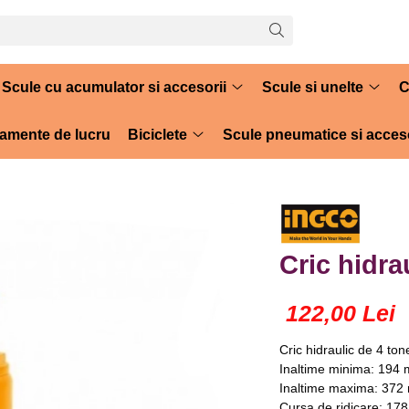
Scule cu acumulator si accesorii
Scule si unelte
C
amente de lucru
Biciclete
Scule pneumatice si acceso
Cric hidra
122,00 Lei
Cric hidraulic de 4 to
Inaltime minima: 194
Inaltime maxima: 372
Cursa de ridicare: 17