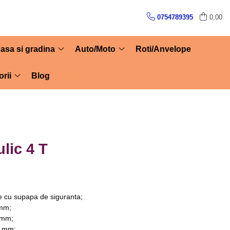
0754789395
0,00
asa si gradina
Auto/Moto
Roti/Anvelope
rii
Blog
ulic 4 T
ne cu supapa de siguranta;
 mm;
 mm;
8 mm;