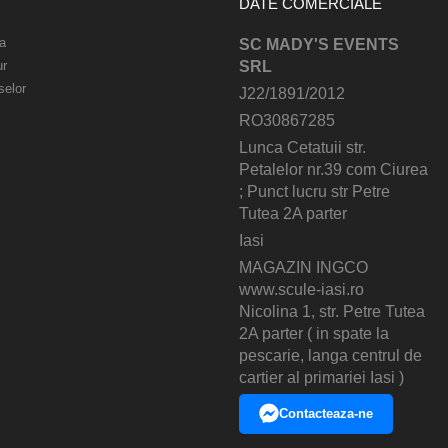
DATE COMERCIALE
a
SC MADY'S EVENTS
ur
SRL
selor
J22/1891/2012
RO30867285
Lunca Cetatuii str.
Petalelor nr.39 com Ciurea
; Punct lucru str Petre
Tutea 2A parter
Iasi
MAGAZIN INGCO
www.scule-iasi.ro
Nicolina 1, str. Petre Tutea
2A parter ( in spate la
pescarie, langa centrul de
cartier al primariei Iasi )
Contacteaza-ne